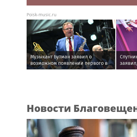
Poisk-music.ru
Музыкант Бутман заявил о
Спутни
возможном появлении первого в
заявил
России джазового вуза
вопрос
Новости Благовеще