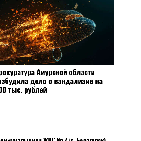
Мать в Благовещенске с особой
жестокостью убила малолетнего
сына
оммунальщики ЖКС № 7 (г. Белогорск)