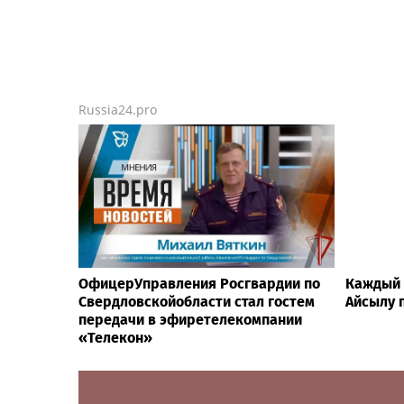
Russia24.pro
ОфицерУправления Росгвардии по
Каждый 
Свердловскойобласти стал гостем
Айсылу 
передачи в эфиретелекомпании
«Телекон»