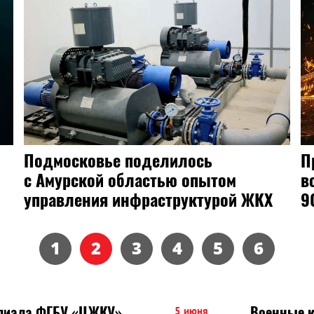
В Благовещенске завели дело на
мать, подозреваемую в жестоком
убийстве сына
1
2
3
4
5
6
илиала ФГБУ «ЦЖКУ»
Военные к
5 июня