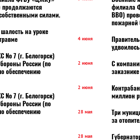
) продолжаются
филиала Ф
 собственными силами.
ВВО) проводят 
пожарной 
 шалость на уроке
травме
Правитель
4 июня
удвоилось
№ 7 (г. Белогорск)
бороны России (по
С компани
2 июня
по обеспечению
заказнике
Контрабан
2 июня
№ 7 (г. Белогорск)
миллион р
бороны России (по
Три муниц
28 мая
за отопит
Губернато
28 мая