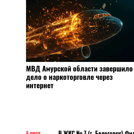
ьного
оде
 две
асти
Обвиняемую в убийстве сына
зме на
жительницу Благовещенска
арестовали
В ЖКС № 7 (г. Белогорск) Ф
8 июля