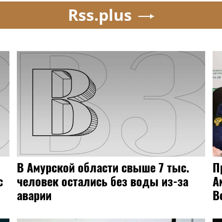
Rss.plus
В Амурской области ребенок выпал
из окна детсада