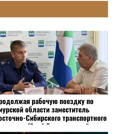
Жительница Амурской области
забила мужчину скалкой после
ссоры