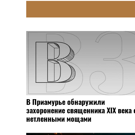
ку по
Губернатор Орлов ожидает
тель
повторения рекорда урожая
спортного
Амурской области
кий