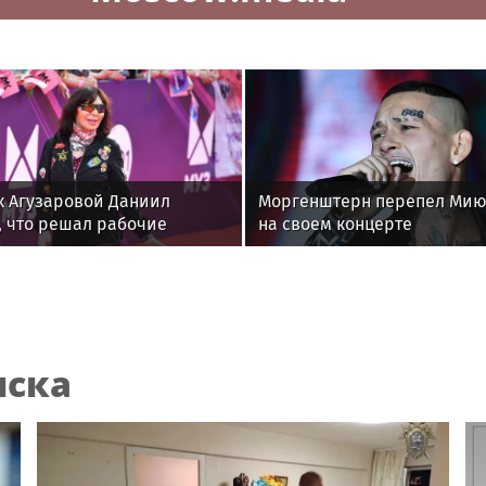
к Агузаровой Даниил
Моргенштерн перепел Мию
, что решал рабочие
на своем концерте
ы с певицей в отеле
нска