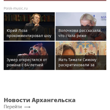
Poisk-music.ru
Юрий Лоза
Волочкова рассказала,
прокомментировал шоу
что стала реже
Димы Билана словами
показывать шпагаты
«понты дороже денег»
из-за операции на ноге
Зумер открестился от
Мать Тимати Симону
романа с 64-летней
раскритиковали за
Жанной Агузаровой
неудачные фото
возлюбленной сына
Валентины
Новости Архангельска
Перейти