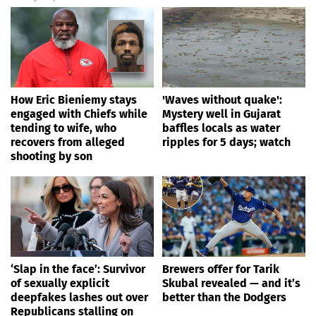
How Eric Bieniemy stays
'Waves without quake':
engaged with Chiefs while
Mystery well in Gujarat
tending to wife, who
baffles locals as water
recovers from alleged
ripples for 5 days; watch
shooting by son
‘Slap in the face’: Survivor
Brewers offer for Tarik
of sexually explicit
Skubal revealed — and it’s
deepfakes lashes out over
better than the Dodgers
Republicans stalling on