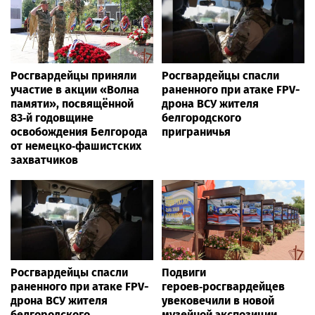
Росгвардейцы приняли
Росгвардейцы спасли
участие в акции «Волна
раненного при атаке FPV-
памяти», посвящённой
дрона ВСУ жителя
83‑й годовщине
белгородского
освобождения Белгорода
приграничья
от немецко‑фашистских
захватчиков
Росгвардейцы спасли
Подвиги
раненного при атаке FPV-
героев‑росгвардейцев
дрона ВСУ жителя
увековечили в новой
белгородского
музейной экспозиции