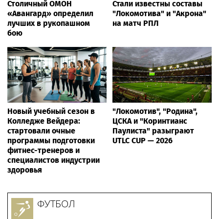
Столичный ОМОН
Стали известны составы
«Авангард» определил
"Локомотива" и "Акрона"
лучших в рукопашном
на матч РПЛ
бою
Новый учебный сезон в
"Локомотив", "Родина",
Колледже Вейдера:
ЦСКА и "Коринтианс
стартовали очные
Паулиста" разыграют
программы подготовки
UTLC CUP — 2026
фитнес-тренеров и
специалистов индустрии
здоровья
ФУТБОЛ