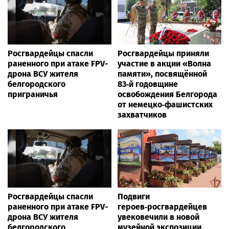
Росгвардейцы спасли
Росгвардейцы приняли
раненного при атаке FPV-
участие в акции «Волна
дрона ВСУ жителя
памяти», посвящённой
белгородского
83‑й годовщине
приграничья
освобождения Белгорода
от немецко‑фашистских
захватчиков
Росгвардейцы спасли
Подвиги
раненного при атаке FPV-
героев‑росгвардейцев
дрона ВСУ жителя
увековечили в новой
белгородского
музейной экспозиции