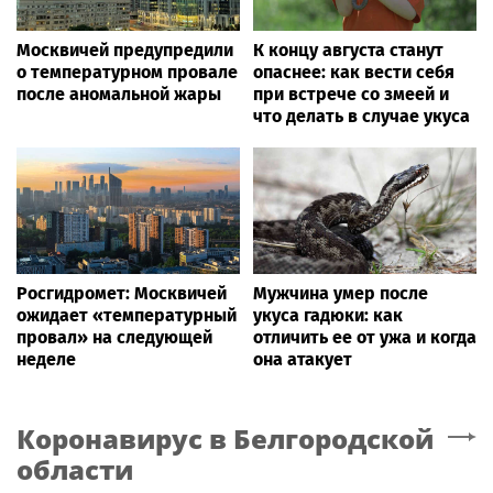
Москвичей предупредили
К концу августа станут
о температурном провале
опаснее: как вести себя
после аномальной жары
при встрече со змеей и
что делать в случае укуса
Росгидромет: Москвичей
Мужчина умер после
ожидает «температурный
укуса гадюки: как
провал» на следующей
отличить ее от ужа и когда
неделе
она атакует
Коронавирус
в Белгородской
области