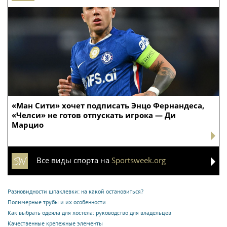
«Ман Сити» хочет подписать Энцо Фернандеса,
«Челси» не готов отпускать игрока — Ди
Марцио
Все виды спорта на
Sportsweek.org
Разновидности шпаклевки: на какой остановиться?
Полимерные трубы и их особенности
Как выбрать одеяла для хостела: руководство для владельцев
Качественные крепежные элементы