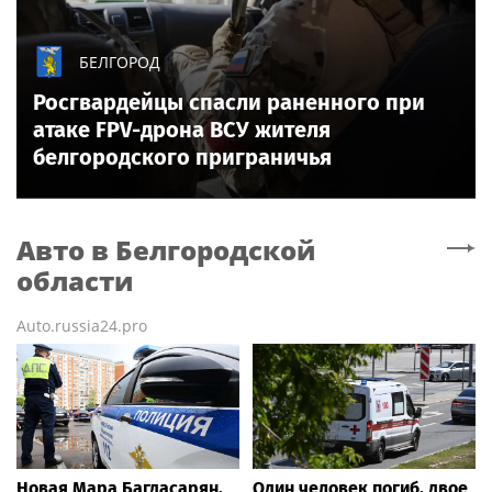
БЕЛГОРОД
Росгвардейцы спасли раненного при
атаке FPV-дрона ВСУ жителя
белгородского приграничья
Авто
в Белгородской
области
Auto.russia24.pro
Новая Мара Багдасарян,
Один человек погиб, двое