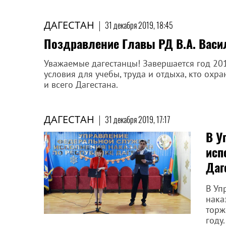
ДАГЕСТАН
|
31 декабря 2019, 18:45
Поздравление Главы РД В.А. Васи
Уважаемые дагестанцы! Завершается год 2019
условия для учебы, труда и отдыха, кто охра
и всего Дагестана.
ДАГЕСТАН
|
31 декабря 2019, 17:17
В У
исп
Даг
В Уп
нака
торж
году.