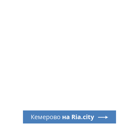
Кемерово
на Ria.city