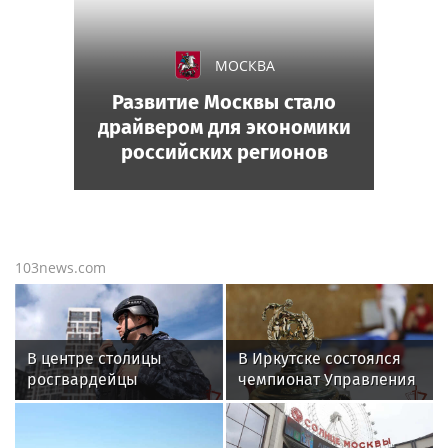
МОСКВА
Развитие Москвы стало
драйвером для экономики
российских регионов
103news.com
В центре столицы
В Иркутске состоялся
росгвардейцы
чемпионат Управления
задержали мужчину,
Росгвардии по
пытавшегося
Иркутской области по
проникнуть на
самбо