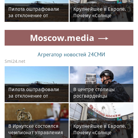
охраняемый объект
Пилота оштрафовали
Крупнейшее в Европе.
через крышу
за отклонение от
Почему «Солнце
маршрута полета под
Москвы» стало местом
Томском
проведения свадеб
Moscow.media
Агрегатор новостей 24СМИ
Smi24.net
Пилота оштрафовали
В центре столицы
за отклонение от
росгвардейцы
маршрута полета под
задержали мужчину,
Томском
пытавшегося
проникнуть на
охраняемый объект
В Иркутске состоялся
Крупнейшее в Европе.
через крышу
чемпионат Управления
Почему «Солнце