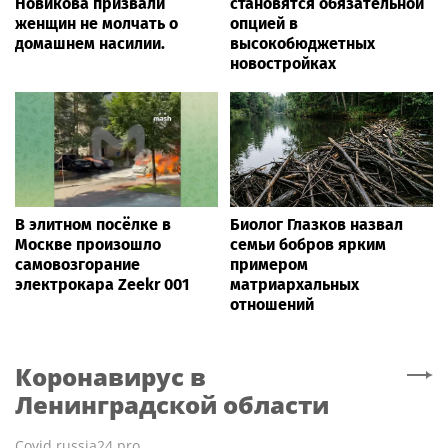
Новикова призвали
становятся обязательной
женщин не молчать о
опцией в
домашнем насилии.
высокобюджетных
новостройках
В элитном посёлке в
Биолог Глазков назвал
Москве произошло
семьи бобров ярким
самовозгорание
примером
электрокара Zeekr 001
матриархальных
отношений
Коронавирус
в
Ленинградской области
Covid.russia24.pro