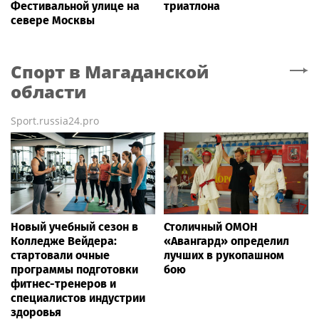
Фестивальной улице на
триатлона
севере Москвы
Спорт
в Магаданской
области
Sport.russia24.pro
Новый учебный сезон в
Столичный ОМОН
Колледже Вейдера:
«Авангард» определил
стартовали очные
лучших в рукопашном
программы подготовки
бою
фитнес-тренеров и
специалистов индустрии
здоровья