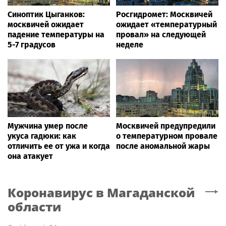
Синоптик Цыганков:
Росгидромет: Москвичей
москвичей ожидает
ожидает «температурный
падение температуры на
провал» на следующей
5-7 градусов
неделе
Мужчина умер после
Москвичей предупредили
укуса гадюки: как
о температурном провале
отличить ее от ужа и когда
после аномальной жары
она атакует
Коронавирус
в Магаданской
области