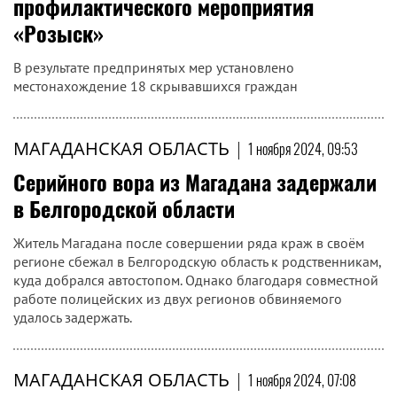
в Магаданской области
Местная жительница с сообщниками недалеко от села
Ямск Магаданской области организовала вылов рыб
лососевых пород.
МАГАДАНСКАЯ ОБЛАСТЬ
|
1 ноября 2024, 10:16
В Магаданской области полицейские
подвели итоги второго этапа
федерального оперативно-
профилактического мероприятия
«Розыск»
В результате предпринятых мер установлено
местонахождение 18 скрывавшихся граждан
МАГАДАНСКАЯ ОБЛАСТЬ
|