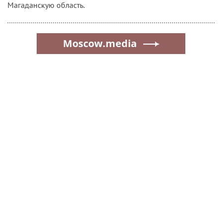
В Магаданской области окончено расследование
уголовного дела об участи в преступном сообществе
МАГАДАНСКАЯ ОБЛАСТЬ
|
1 ноября 2024, 03:00
ЛДПР: Равные права на рыболовство
для жителей Магаданской области
ЛДПР предлагает важные изменения в законодательстве,
касающиеся использования биоресурсов в регионах
Севера, Сибири и Дальнего Востока, включая
Магаданскую область.
Moscow.media