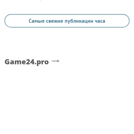
ФУТБОЛ
Зобнин ответил на вопрос о реакции
болельщиков «Спартака» на переход Даку в
команду
Все виды спорта на
Sportsweek.org