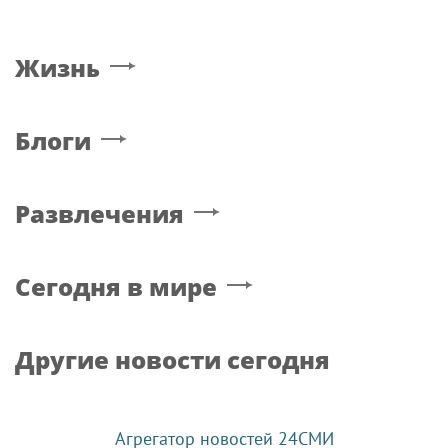
В Москве прошел турнир
Столичный ОМОН
по дартсу
«Авангард» определил
от «Роснефти»
лучших в рукопашном
бою
"Локомотив" и "Акрон"
Новый учебный сезон в
сыграли вничью 0:0 в
Колледже Вейдера:
матче РПЛ
стартовали очные
программы подготовки
фитнес-тренеров и
специалистов
индустрии здоровья