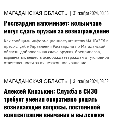
МАГАДАНСКАЯ ОБЛАСТЬ
|
31 октября 2024, 09:38
В Магаданской области полицейские
подвели итоги оперативно-
профилактического мероприятия
«Путина»
За период проведения ОПМ полицейскими выявлено 40
фактов противоправных деяний в сфере добычи и
оборота водных биоресурсов, в том числе 16
преступлений
МАГАДАНСКАЯ ОБЛАСТЬ
|
31 октября 2024, 09:36
Росгвардия напоминает: колымчане
могут сдать оружие за вознаграждение
Как сообщили информационному агентству МАНГАЗЕЯ в