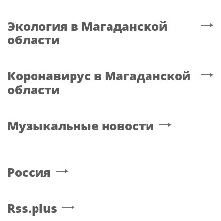
Москвы к началу
повреждения авто от
учебного года
града и ветра
Суд в Москве оставил
Автомобиль
под арестом Rolls-Royce
перевернулся после ДТП
и 45 млн рублей блогера
на Фестивальной улице
Лерчек
на севере Москвы
Спорт
в Магаданской
области
Sport.russia24.pro