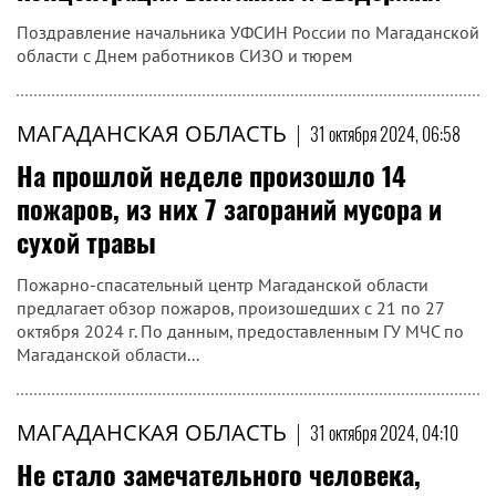
пресс-службе Управления Росгвардии по Магаданской
области, добровольная сдача оружия, боеприпасов,
взрывчатых веществ освобождает граждан от уголовной
ответственности за их незаконное хранение...
МАГАДАНСКАЯ ОБЛАСТЬ
|
31 октября 2024, 08:32
Алексей Князькин: Служба в СИЗО
требует умения оперативно решать
возникающие вопросы, постоянной
концентрации внимания и выдержки
Поздравление начальника УФСИН России по Магаданской
области с Днем работников СИЗО и тюрем
МАГАДАНСКАЯ ОБЛАСТЬ
|
31 октября 2024, 06:58
На прошлой неделе произошло 14