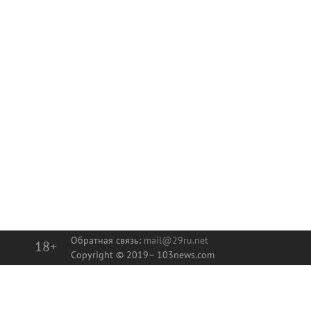
Разновидности шпаклевки: на какой остановиться?
Полимерные трубы и их особенности
Как выбрать одеяла для хостела: руководство для владельцев
Качественные крепежные элементы
Новости тенниса