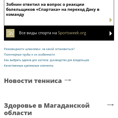
МОСКВА
Эксперты напомнили о важности
проверки электросетей перед вводом
зданий в эксплуатацию
Авто
в Магаданской области
Auto.russia24.pro
ЦОДД проверит
Эксперт Юсова: ОСАГО
безопасность у 917 школ
не покрывает