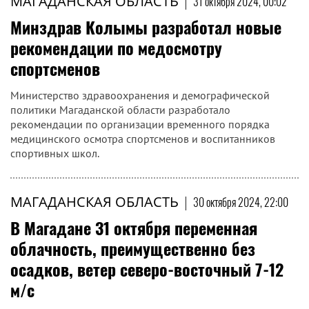
МАГАДАНСКАЯ ОБЛАСТЬ
|
31 октября 2024, 00:17
Котельные «Центральная», «Заречье»,
«Берелех» в г. Сусумане и котельные в
пос. Холодный работают в штатном
режиме
В социальных сетях и мессенджерах распространяется
заведомо ложная информация об отсутствии готовности к
отопительному сезону центральной котельной в Сусумане.
МАГАДАНСКАЯ ОБЛАСТЬ
|
31 октября 2024, 00:02
Минздрав Колымы разработал новые
рекомендации по медосмотру
спортсменов
Министерство здравоохранения и демографической
политики Магаданской области разработало