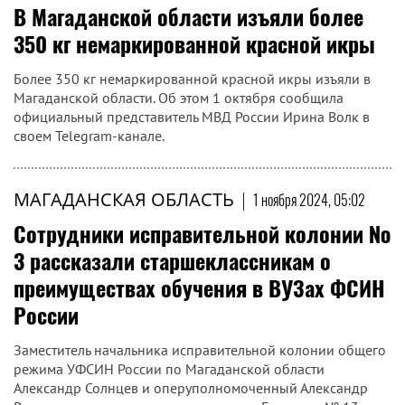
1 ноября 2024, 09:53
Серийного вора из Магадана задержали
в Белгородской области
Житель Магадана после совершении ряда краж в своём
регионе сбежал в Белгородскую область к родственникам,
куда добрался автостопом. Однако благодаря совместной
работе полицейских из двух регионов обвиняемого
удалось задержать.
МАГАДАНСКАЯ ОБЛАСТЬ
|
1 ноября 2024, 07:08
В Магаданской области изъяли более
350 кг немаркированной красной икры
Более 350 кг немаркированной красной икры изъяли в
Магаданской области. Об этом 1 октября сообщила
официальный представитель МВД России Ирина Волк в
своем Telegram-канале.