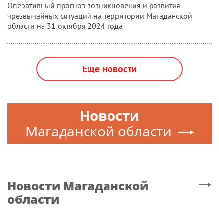
рекомендации по организации временного порядка
медицинского осмотра спортсменов и воспитанников
спортивных школ.
МАГАДАНСКАЯ ОБЛАСТЬ
|
30 октября 2024, 22:00
В Магадане 31 октября переменная
облачность, преимущественно без
осадков, ветер северо-восточный 7-12
м/с
Оперативный прогноз возникновения и развития
чрезвычайных ситуаций на территории Магаданской
области на 31 октября 2024 года
Еще новости