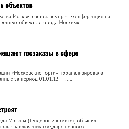
х объектов
ства Москвы состоялась пресс-конференция на
твенных объектов города Москвы».
мещают госзаказы в сфере
ции «Мос­ковские Торги» проанализировала
ные за период 01.01.13 — ......
строят
ода Москвы (Тендерный комитет) объявил
раво заключения государственного...