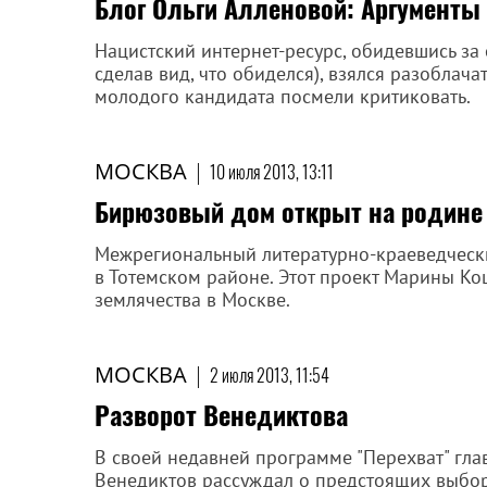
Блог Ольги Алленовой: Аргументы
Нацистский интернет-ресурс, обидевшись за
сделав вид, что обиделся), взялся разоблача
молодого кандидата посмели критиковать.
МОСКВА
|
10 июля 2013, 13:11
Бирюзовый дом открыт на родине
Межрегиональный литературно-краеведчески
в Тотемском районе. Этот проект Марины К
землячества в Москве.
МОСКВА
|
2 июля 2013, 11:54
Разворот Венедиктова
В своей недавней программе "Перехват" гла
Венедиктов рассуждал о предстоящих выбор