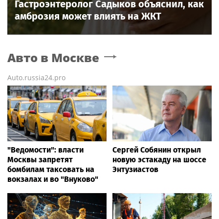
Гастроэнтеролог Садыков объяснил, как
амброзия может влиять на ЖКТ
Авто
в Москве
Auto.russia24.pro
"Ведомости": власти
Сергей Собянин открыл
Москвы запретят
новую эстакаду на шоссе
бомбилам таксовать на
Энтузиастов
вокзалах и во "Внуково"