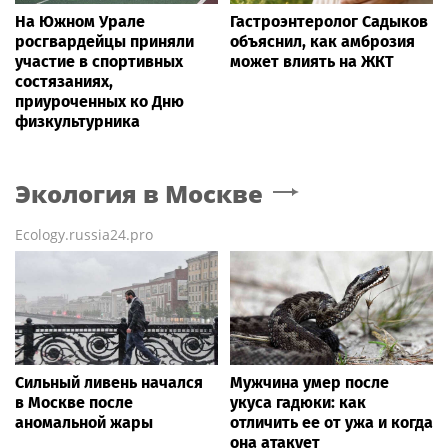
На Южном Урале
Гастроэнтеролог Садыков
росгвардейцы приняли
объяснил, как амброзия
участие в спортивных
может влиять на ЖКТ
состязаниях,
приуроченных ко Дню
физкультурника
Экология
в Москве
Ecology.russia24.pro
Сильный ливень начался
Мужчина умер после
в Москве после
укуса гадюки: как
аномальной жары
отличить ее от ужа и когда
она атакует