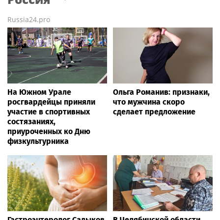
Russia24.pro
На Южном Урале
Ольга Романив: признаки,
росгвардейцы приняли
что мужчина скоро
участие в спортивных
сделает предложение
состязаниях,
приуроченных ко Дню
физкультурника
Гастроэнтеролог Садыков
В Челябинской области