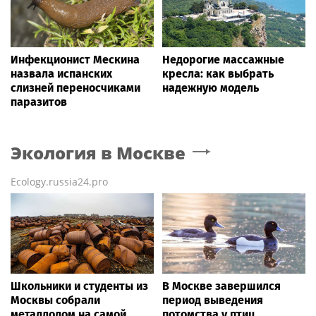
Инфекционист Мескина
Недорогие массажные
назвала испанских
кресла: как выбрать
слизней переносчиками
надежную модель
паразитов
Экология
в Москве
Ecology.russia24.pro
Школьники и студенты из
В Москве завершился
Москвы собрали
период выведения
металлолом на самой
потомства у птиц