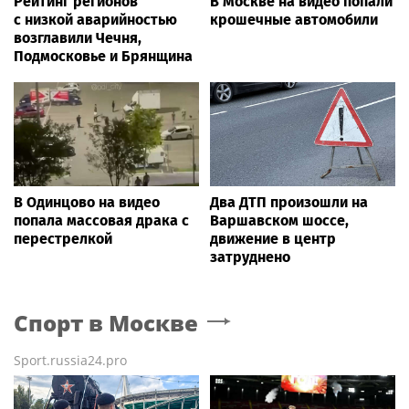
Рейтинг регионов
В Москве на видео попали
с низкой аварийностью
крошечные автомобили
возглавили Чечня,
Подмосковье и Брянщина
В Одинцово на видео
Два ДТП произошли на
попала массовая драка с
Варшавском шоссе,
перестрелкой
движение в центр
затруднено
Спорт
в Москве
Sport.russia24.pro