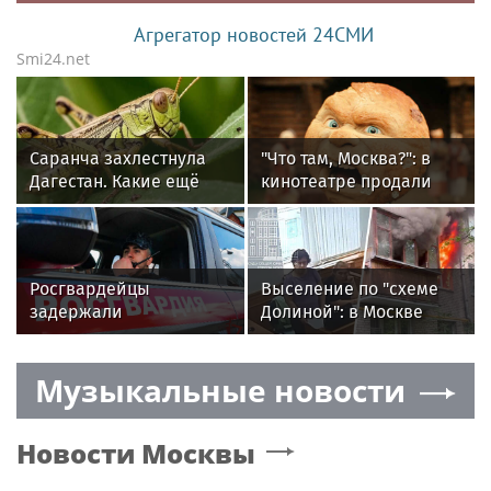
Агрегатор новостей 24СМИ
Smi24.net
Саранча захлестнула
"Что там, Москва?": в
Дагестан. Какие ещё
кинотеатре продали
регионы России под
всего 4 билета на 9
угрозой? Назван
сеансов "Колобка"
худший сценарий
Росгвардейцы
Выселение по "схеме
задержали
Долиной": в Москве
подозреваемых в
пенсионерка устроила
мошеннических
пожар во время визита
Музыкальные новости
действиях в
приставов
Подмосковье
Новости
Москвы