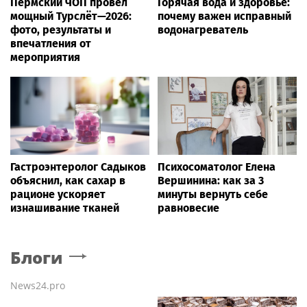
Пермский ЧОП провёл
Горячая вода и здоровье:
мощный Турслёт—2026:
почему важен исправный
фото, результаты и
водонагреватель
впечатления от
мероприятия
Гастроэнтеролог Садыков
Психосоматолог Елена
объяснил, как сахар в
Вершинина: как за 3
рационе ускоряет
минуты вернуть себе
изнашивание тканей
равновесие
Блоги
News24.pro