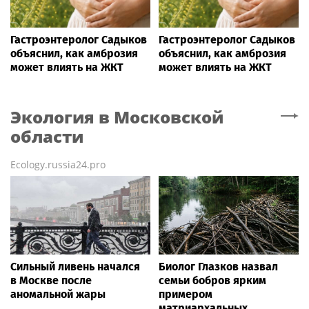
Гастроэнтеролог Садыков
Гастроэнтеролог Садыков
объяснил, как амброзия
объяснил, как амброзия
может влиять на ЖКТ
может влиять на ЖКТ
Экология
в Московской
области
Ecology.russia24.pro
Сильный ливень начался
Биолог Глазков назвал
в Москве после
семьи бобров ярким
аномальной жары
примером
матриархальных