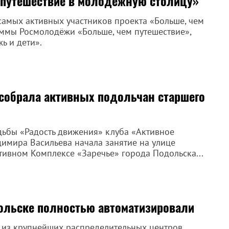
 путешествие в молодёжную столицу»
самых активных участников проекта «Больше, чем
ммы Росмолодёжи «Больше, чем путешествие»,
ь и дети».
 собрала активных подольчан старшего
дьбы «Радость движения» клуба «Активное
имира Васильева начала занятие на улице
тивном Комплексе «Заречье» города Подольска...
ольске полностью автоматизировали
 из крупнейших распределительных центров