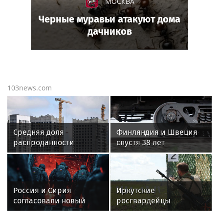
МОСКВА
Черные муравьи атакуют дома
дачников
103news.com
Средняя доля
Финляндия и Швеция
распроданности
спустя 38 лет
новостроек держится
возобновят
на уровне 35%
железнодорожное
сообщение
Россия и Сирия
Иркутские
согласовали новый
росгвардейцы
формат русского
завоевали золото на