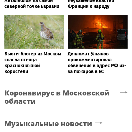
металлолом на самой
неуважение властей
северной точке Евразии
Франции к народу
Бьюти-блогер из Москвы
Дипломат Ульянов
спасла птенца
прокомментировал
краснокнижной
обвинения в адрес РФ из-
коростели
за пожаров в ЕС
Коронавирус
в Московской
области
Музыкальные новости