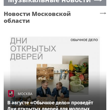
принял участие во
Всероссийском
Новости
Московской
совещании-семинаре в
Нижнем Новгороде
области
МОСКВА
В августе «Обычное дело» проведёт
Дни открытых дверей для молодых