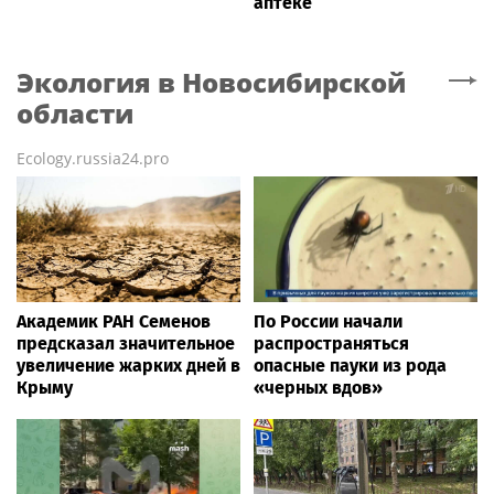
аптеке
Экология
в Новосибирской
области
Ecology.russia24.pro
Академик РАН Семенов
По России начали
предсказал значительное
распространяться
увеличение жарких дней в
опасные пауки из рода
Крыму
«черных вдов»