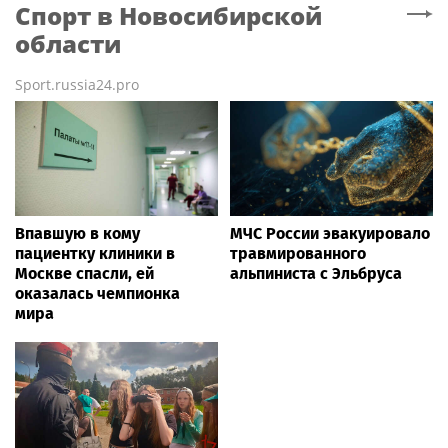
Спорт
в Новосибирской
области
Sport.russia24.pro
Впавшую в кому
МЧС России эвакуировало
пациентку клиники в
травмированного
Москве спасли, ей
альпиниста с Эльбруса
оказалась чемпионка
мира