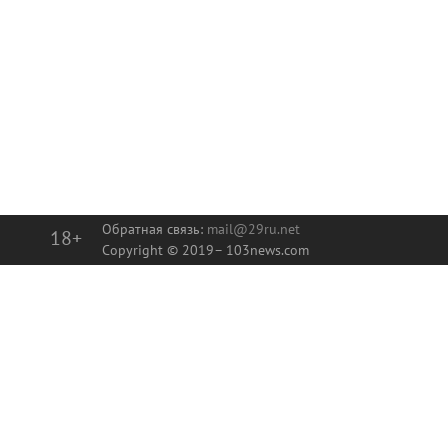
Обратная связь:
mail@29ru.net
18+
Copyright © 2019–
103news.com