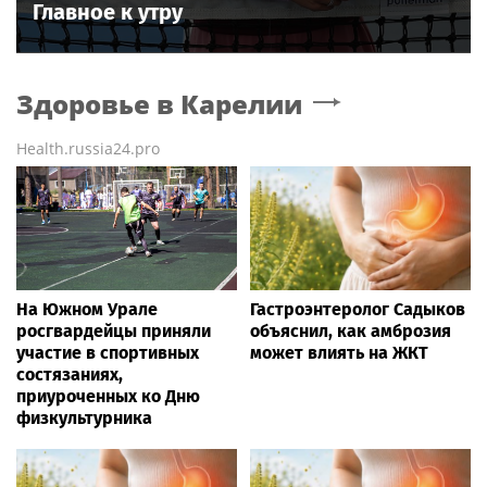
Главное к утру
Здоровье
в Карелии
Health.russia24.pro
На Южном Урале
Гастроэнтеролог Садыков
росгвардейцы приняли
объяснил, как амброзия
участие в спортивных
может влиять на ЖКТ
состязаниях,
приуроченных ко Дню
физкультурника