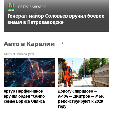
ПЕТРОЗАВОДСК
Генерал-майор Соловьев вручил боевое
знамя в Петрозаводске
Авто
в Карелии
Auto.russia24.pro
Артур Парфенчиков
Дорогу Спиридово —
вручил орден "Сампо"
А-104 — Дмитров — МБК
семье Бориса Одлиса
реконструируют к 2029
году