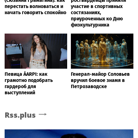
(Сюзанна Грамагина): как
росгвардейцы приняли
перестать волноваться и
участие в спортивных
начать говорить спокойно
состязаниях,
приуроченных ко Дню
физкультурника
Певица ÁARPI: как
Генерал-майор Соловьев
грамотно подобрать
вручил боевое знамя в
гардероб для
Петрозаводске
выступлений
Rss.plus