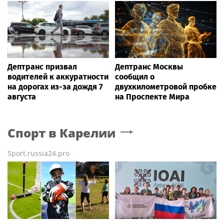
Дептранс призвал
Дептранс Москвы
водителей к аккуратности
сообщил о
на дорогах из-за дождя 7
двухкилометровой пробке
августа
на Проспекте Мира
Спорт
в Карелии
Sport.russia24.pro