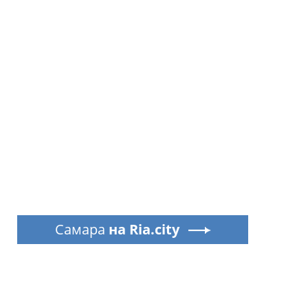
Самара
на Ria.city