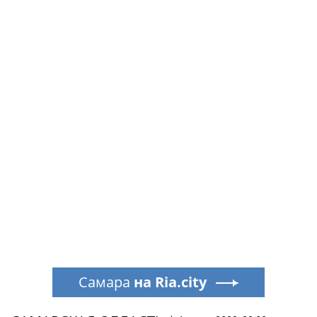
Самара
на Ria.city