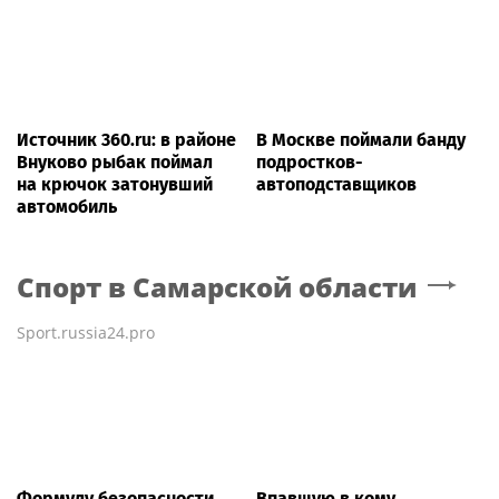
Источник 360.ru: в районе
В Москве поймали банду
Внуково рыбак поймал
подростков-
на крючок затонувший
автоподставщиков
автомобиль
Спорт
в Самарской области
Sport.russia24.pro
Формулу безопасности
Впавшую в кому