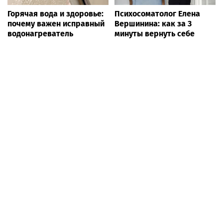
Горячая вода и здоровье:
Психосоматолог Елена
почему важен исправный
Вершинина: как за 3
водонагреватель
минуты вернуть себе
равновесие
Блоги
News24.pro
Фестиваль-карнавал
StarLine Навигатор
сапсёрфинга Фонтанка
покажет, где есть топливо
SUP-2026. Крюков канал.
и сколько придется ждать
Санкт-Петербург
на АЗС