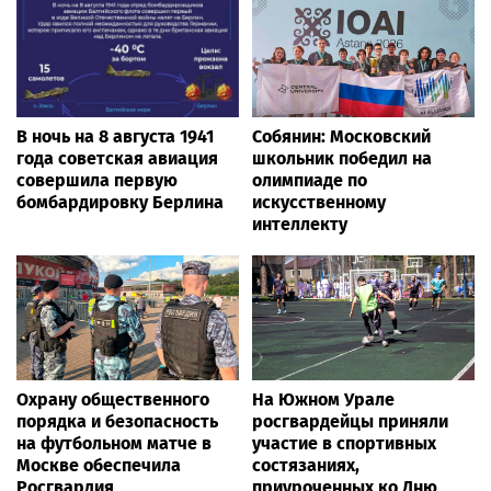
В ночь на 8 августа 1941
Собянин: Московский
года советская авиация
школьник победил на
совершила первую
олимпиаде по
бомбардировку Берлина
искусственному
интеллекту
Охрану общественного
На Южном Урале
порядка и безопасность
росгвардейцы приняли
на футбольном матче в
участие в спортивных
Москве обеспечила
состязаниях,
Росгвардия
приуроченных ко Дню