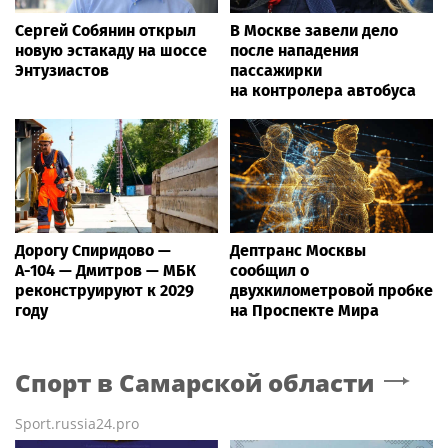
Сергей Собянин открыл
В Москве завели дело
новую эстакаду на шоссе
после нападения
Энтузиастов
пассажирки
на контролера автобуса
Дорогу Спиридово —
Дептранс Москвы
А-104 — Дмитров — МБК
сообщил о
реконструируют к 2029
двухкилометровой пробке
году
на Проспекте Мира
Спорт
в Самарской области
Sport.russia24.pro