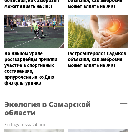
объяснил, как амброзия
объяснил, как амброзия
может влиять на ЖКТ
может влиять на ЖКТ
На Южном Урале
Гастроэнтеролог Садыков
росгвардейцы приняли
объяснил, как амброзия
участие в спортивных
может влиять на ЖКТ
состязаниях,
приуроченных ко Дню
физкультурника
Экология
в Самарской
области
Ecology.russia24.pro