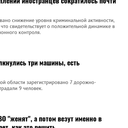
плений иностранцев сократилось почти
овано снижение уровня криминальной активности,
 что свидетельствует о положительной динамике в
онного контроля.
лкнулись три машины, есть
кой области зарегистрировано 7 дорожно-
радали 9 человек.
О "женят", а потом везут именно в
ет, как это решить