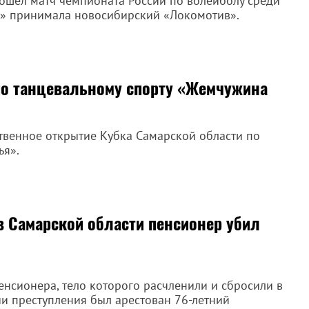
рошел матч чемпионата России по волейболу среди
а» принимала новосибирский «Локомотив».
по танцевальному спорту «Жемчужина
твенное открытие Кубка Самарской области по
ья».
в Самарской области пенсионер убил
нсионера, тело которого расчленили и сбросили в
и преступления был арестован 76-летний