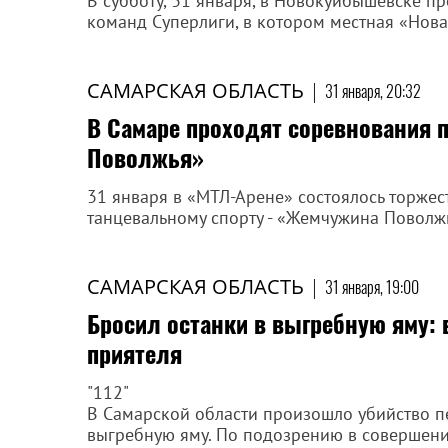
В субботу, 31 января, в Новокуйбышевске п
команд Суперлиги, в котором местная «Нов
САМАРСКАЯ ОБЛАСТЬ
|
31 января, 20:32
В Самаре проходят соревнования 
Поволжья»
31 января в «МТЛ-Арене» состоялось торжес
танцевальному спорту - «Жемчужина Поволж
САМАРСКАЯ ОБЛАСТЬ
|
31 января, 19:00
Бросил останки в выгребную яму: 
приятеля
"112"
В Самарской области произошло убийство пе
выгребную яму. По подозрению в совершени