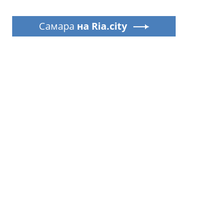
Самара
на Ria.city