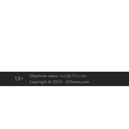
Обратная связь:
mail@29ru.net
18+
Copyright © 2019–
103news.com