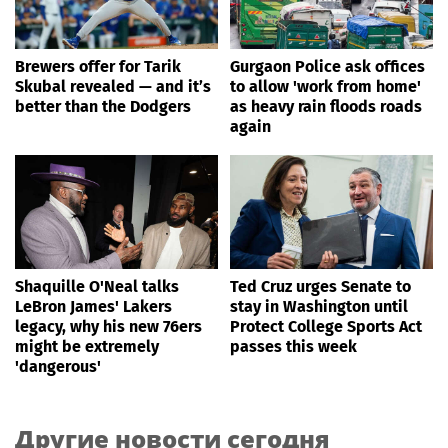
Brewers offer for Tarik
Gurgaon Police ask offices
Skubal revealed — and it’s
to allow 'work from home'
better than the Dodgers
as heavy rain floods roads
again
Shaquille O'Neal talks
Ted Cruz urges Senate to
LeBron James' Lakers
stay in Washington until
legacy, why his new 76ers
Protect College Sports Act
might be extremely
passes this week
'dangerous'
Другие новости сегодня