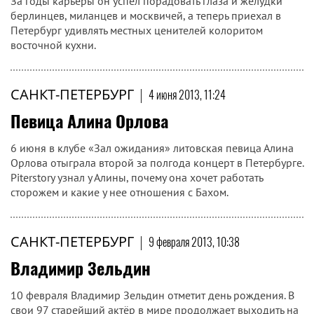
За годы карьеры он успел порадовать глаза и желудки
берлинцев, миланцев и москвичей, а теперь приехал в
Петербург удивлять местных ценителей колоритом
восточной кухни.
САНКТ-ПЕТЕРБУРГ
|
4 июня 2013, 11:24
Певица Алина Орлова
6 июня в клубе «Зал ожидания» литовская певица Алина
Орлова отыграла второй за полгода концерт в Петербурге.
Piterstory узнал у Алины, почему она хочет работать
сторожем и какие у нее отношения с Бахом.
САНКТ-ПЕТЕРБУРГ
|
9 февраля 2013, 10:38
Владимир Зельдин
10 февраля Владимир Зельдин отметит день рождения. В
свои 97 старейший актёр в мире продолжает выходить на