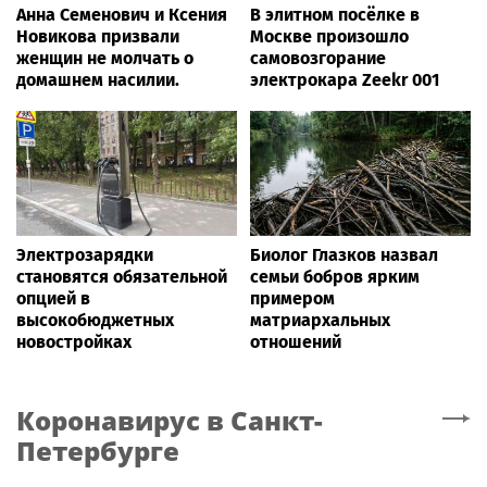
Анна Семенович и Ксения
В элитном посёлке в
Новикова призвали
Москве произошло
женщин не молчать о
самовозгорание
домашнем насилии.
электрокара Zeekr 001
Электрозарядки
Биолог Глазков назвал
становятся обязательной
семьи бобров ярким
опцией в
примером
высокобюджетных
матриархальных
новостройках
отношений
Коронавирус
в Санкт-
Петербурге