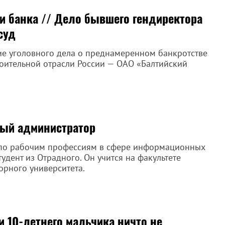
и банка // Дело бывшего гендиректора
суд
ие уголовного дела о преднамеренном банкротстве
оительной отрасли России — ОАО «Балтийский
ный администратор
 по рабочим профессиям в сфере информационных
дент из Отрадного. Он учится на факультете
орного университета.
 10-летнего мальчика ничто не