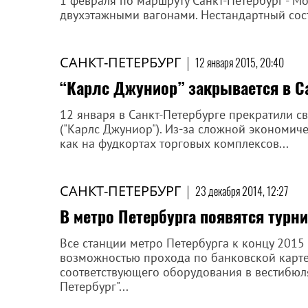
1 февраля по маршруту Санкт-Петербург - М
двухэтажными вагонами. Нестандартный сос
САНКТ-ПЕТЕРБУРГ
|
12 января 2015, 20:40
“Карлс Джуниор” закрывается в Са
12 января в Санкт-Петербурге прекратили сво
("Карлс Джуниор"). Из-за сложной экономич
как на фудкортах торговых комплексов...
САНКТ-ПЕТЕРБУРГ
|
23 декабря 2014, 12:27
В метро Петербурга появятся турн
Все станции метро Петербурга к концу 2015
возможностью прохода по банковской карте
соответствующего оборудования в вестибюля
Петербург"...