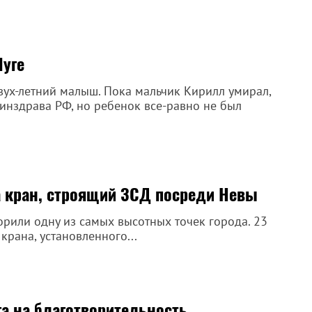
Луге
вух-летний малыш. Пока мальчик Кирилл умирал,
инздрава РФ, но ребенок все-равно не был
а кран, строящий ЗСД посреди Невы
рили одну из самых высотных точек города. 23
крана, установленного...
а на благотворительность