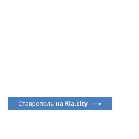
Ставрополь
на Ria.city