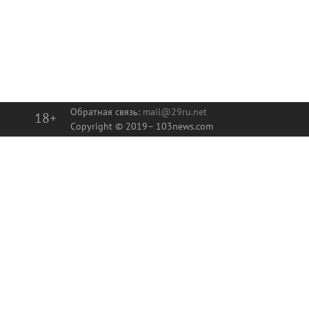
Обратная связь:
mail@29ru.net
18+
Copyright © 2019–
103news.com