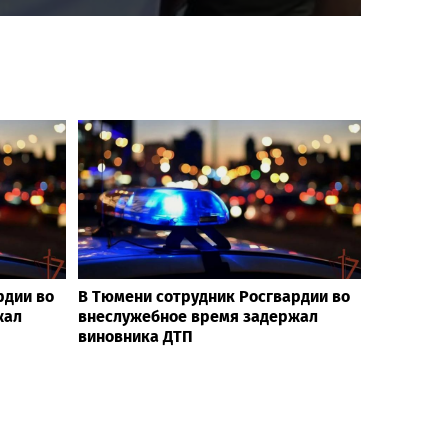
рдии во
В Тюмени сотрудник Росгвардии во
жал
внеслужебное время задержал
виновника ДТП