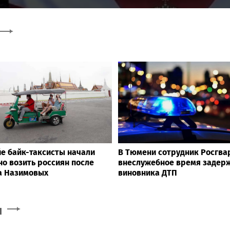
йе байк-таксисты начали
В Тюмени сотрудник Росгва
но возить россиян после
внеслужебное время задер
а Назимовых
виновника ДТП
и