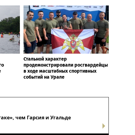
Стальной характер
го
продемонстрировали росгвардейцы
е
в ходе масштабных спортивных
событий на Урале
аке», чем Гарсия и Угальде