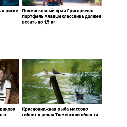
 о риске
Подмосковный врач Григорьева:
портфель младшеклассника должен
весить до 1,5 кг
овикова
Краснокнижная рыба массово
ь о
гибнет в реках Тюменской области