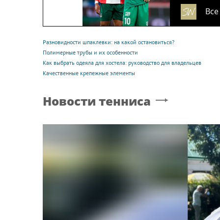
Все
Разновидности шпаклевки: на какой остановиться?
Полимерные трубы и их особенности
Как выбрать одеяла для хостела: руководство для владельцев
Качественные крепежные элементы
Новости тенниса