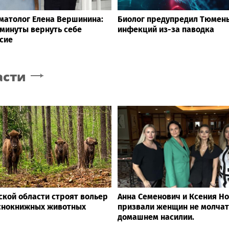
матолог Елена Вершинина:
Биолог предупредил Тюмень
 минуты вернуть себе
инфекций из-за паводка
сие
асти
ской области строят вольер
Анна Семенович и Ксения Н
снокнижных животных
призвали женщин не молчат
домашнем насилии.