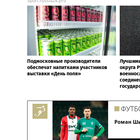
Sport.russia24.pro
Подмосковные производители
Лучшими
обеспечат напитками участников
округа 
выставки «День поля»
военнос
соедине
государ
ФУТБ
Роман Ши