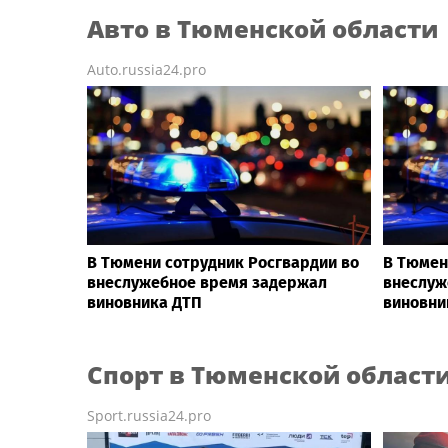
Авто
в Тюменской области
Auto.russia24.pro
В Тюмени сотрудник Росгвардии во
В Тюмен
внеслужебное время задержал
внеслуж
виновника ДТП
виновни
Спорт
в Тюменской област
Sport.russia24.pro