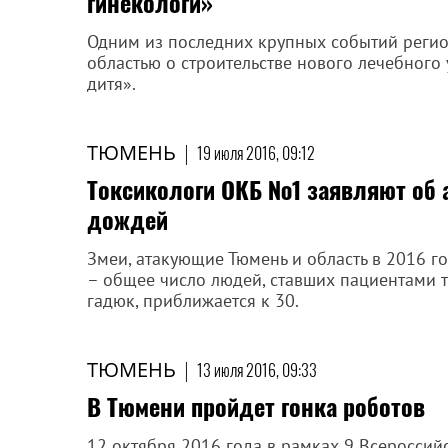
гинекологи»
Одним из последних крупных событий регио
областью о строительстве нового лечебног
дитя».
ТЮМЕНЬ
|
19 июля 2016, 09:12
Токсикологи ОКБ №1 заявляют об 
дождей
Змеи, атакующие Тюмень и область в 2016 г
– общее число людей, ставших пациентами 
гадюк, приближается к 30.
ТЮМЕНЬ
|
13 июля 2016, 09:33
В Тюмени пройдет гонка роботов
12 октября 2016 года в рамках 9 Всероссий