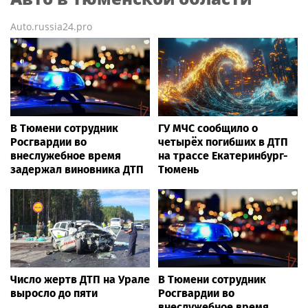
Auto.russia24.pro
В Тюмени сотрудник
ГУ МЧС сообщило о
Росгвардии во
четырёх погибших в ДТП
внеслужебное время
на трассе Екатеринбург-
задержал виновника ДТП
Тюмень
Число жертв ДТП на Урале
В Тюмени сотрудник
выросло до пяти
Росгвардии во
внеслужебное время