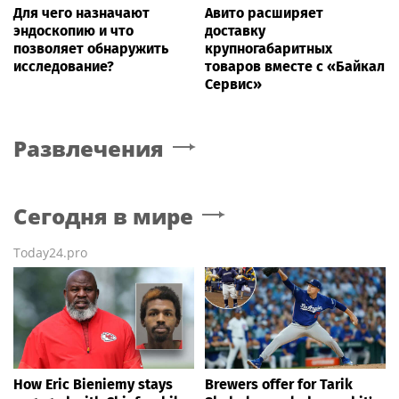
Для чего назначают
Авито расширяет
эндоскопию и что
доставку
позволяет обнаружить
крупногабаритных
исследование?
товаров вместе с «Байкал
Сервис»
Развлечения
Сегодня в мире
Today24.pro
How Eric Bieniemy stays
Brewers offer for Tarik