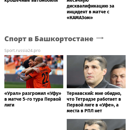
крошечные автомобили
месячную
дисквалификацию за
инцидент в матче с
«КАМАЗом»
Спорт
в Башкортостане
Sport.russia24.pro
«Урал» разгромил «Уфу»
Тернавский: мне обидно,
в матче 5-го тура Первой
что Тетрадзе работает в
лиги
Первой лиге в «Уфе», а
места в РПЛ нет