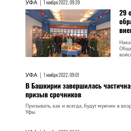
УФА
|
1 ноября 2022, 09:39
29 
обр
вне
Нака
Обще
войс
УФА
|
1 ноября 2022, 09:01
В Башкирии завершилась частична
призыв срочников
Призывать, как и всегда, будут мужчин в воз
Уфы.