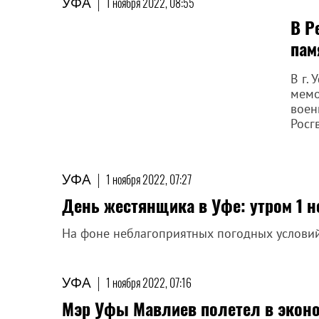
УФА
|
1 ноября 2022, 08:55
В Р
пам
В г.
мемо
воен
Росг
УФА
|
1 ноября 2022, 07:27
День жестянщика в Уфе: утром 1 н
На фоне неблагоприятных погодных условий
УФА
|
1 ноября 2022, 07:16
Мэр Уфы Мавлиев полетел в эконо