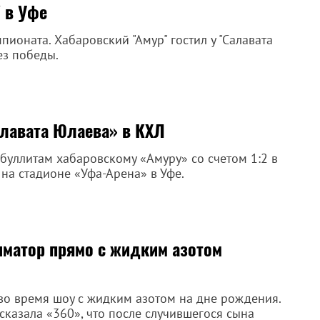
 в Уфе
пионата. Хабаровский "Амур" гостил у "Салавата
ез победы.
алавата Юлаева» в КХЛ
буллитам хабаровскому «Амуру» со счетом 1:2 в
на стадионе «Уфа-Арена» в Уфе.
иматор прямо с жидким азотом
во время шоу с жидким азотом на дне рождения.
казала «360», что после случившегося сына