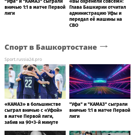
"Уфа" и "КАМАЗ" сыграли
«Вы охренели совсем»:
вничью 1:1 в матче Первой
Глава Башкирии отчитал
лиги
администрацию Уфы и
передал её машины на
СВО
Спорт
в Башкортостане
Sport.russia24.pro
«КАМАЗ» в большинстве
"Уфа" и "КАМАЗ" сыграли
сыграл вничью с «Уфой»
вничью 1:1 в матче Первой
в матче Первой лиги,
лиги
забив на 90+3-й минуте