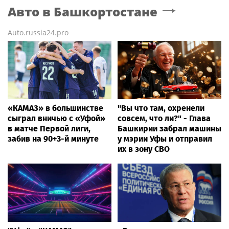
Авто
в Башкортостане
Auto.russia24.pro
«КАМАЗ» в большинстве
"Вы что там, охренели
сыграл вничью с «Уфой»
совсем, что ли?" - Глава
в матче Первой лиги,
Башкирии забрал машины
забив на 90+3-й минуте
у мэрии Уфы и отправил
их в зону СВО