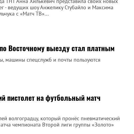
да ТНТ Анна Хилькевич представила своих новых
ег - ведущих шоу Анжелику Стубайло и Максима
льчука с «Матч ТВ»...
 по Восточному выезду стал платным
ы, машины спецслужб и почты пользуются
ий пистолет на футбольный матч
блей волгоградцу, который пронёс пневматический
матча чемпионата Второй лиги группы «Золото»