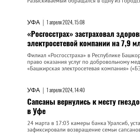
Разыскиваемый обращался в одну из городс
УФА
|
1 апреля 2024, 15:08
«Росгосстрах» застраховал здоро
электросетевой компании на 7,9 м
Филиал «Росгосстраха» в Республике Башкор
право оказания услуг по добровольному ме
«Башкирская электросетевая компания» («БЭ
УФА
|
1 апреля 2024, 14:40
Сапсаны вернулись к месту гнезд
в Уфе
24 марта в 17:03 камеры банка Уралсиб, уст
зафиксировали возвращение семьи сапсанов 