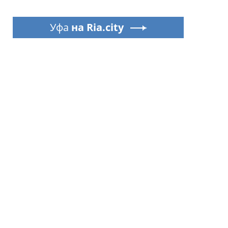
Уфа
на Ria.city