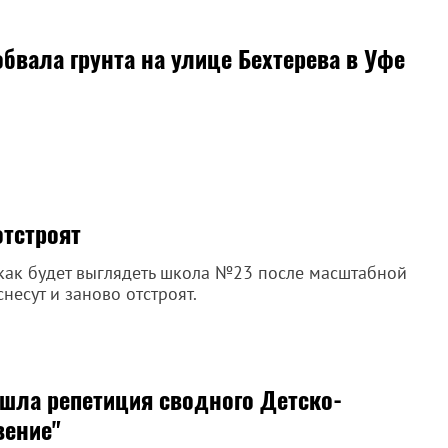
вала грунта на улице Бехтерева в Уфе
отстроят
как будет выглядеть школа №23 после масштабной
несут и заново отстроят.
шла репетиция сводного Детско-
вение"