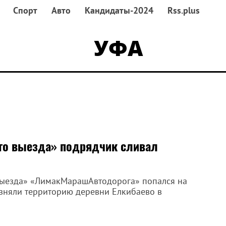
Спорт
Авто
Кандидаты-2024
Rss.plus
УФА
го выезда» подрядчик сливал
 выезда» «ЛимакМарашАвтодорога» попался на
язняли территорию деревни Елкибаево в