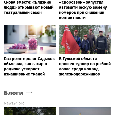
Снова вместе: «Близкие
«Скорозвон» запустил
люди» открывают новый
автоматическую замену
театральный сезон
номеров при снижении
контактности
Гастроэнтеролог Садыков
В Тульской области
объяснил, как сахар в
прошел турнир по рыбной
рационе ускоряет
ловле среди команд
изнашивание тканей
железнодорожников
Блоги
News24.pro