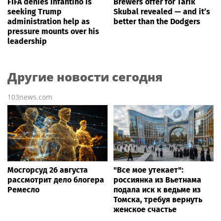
FIFA denies Infantino is
Brewers offer for Tarik
seeking Trump
Skubal revealed — and it’s
administration help as
better than the Dodgers
pressure mounts over his
leadership
Другие новости сегодня
103news.com
Мосгорсуд 26 августа
"Все мое утекает":
рассмотрит дело блогера
россиянка из Вьетнама
Ремесло
подала иск к ведьме из
Томска, требуя вернуть
женское счастье