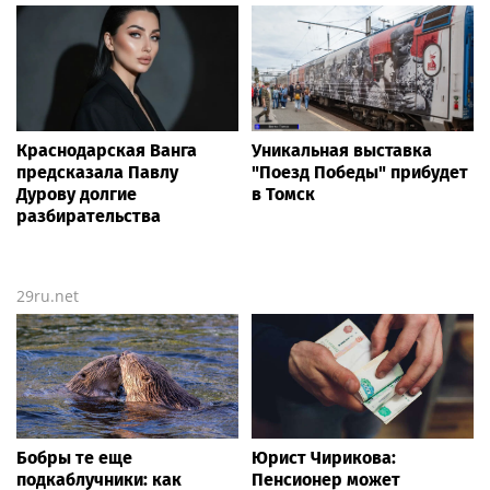
Краснодарская Ванга
Уникальная выставка
предсказала Павлу
"Поезд Победы" прибудет
Дурову долгие
в Томск
разбирательства
29ru.net
Бобры те еще
Юрист Чирикова:
подкаблучники: как
Пенсионер может