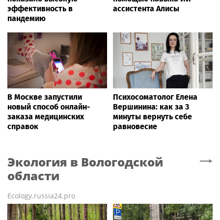
эффективность в
ассистента Алисы
пандемию
В Москве запустили
Психосоматолог Елена
новый способ онлайн-
Вершинина: как за 3
заказа медицинских
минуты вернуть себе
справок
равновесие
Экология
в Вологодской
области
Ecology.russia24.pro