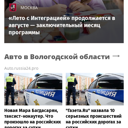
МОСКВА
«Лето с Интеграцией» продолжается в
августе — заключительный месяц
программы
Авто
в Вологодской области
Auto.russia24.pro
Новая Мара Багдасарян,
"Газета.Ru" назвала 10
таксист-нокаутер. Что
серьезных происшествий
произошло на российских
на российских дорогах за
дорогах за сутки
сутки