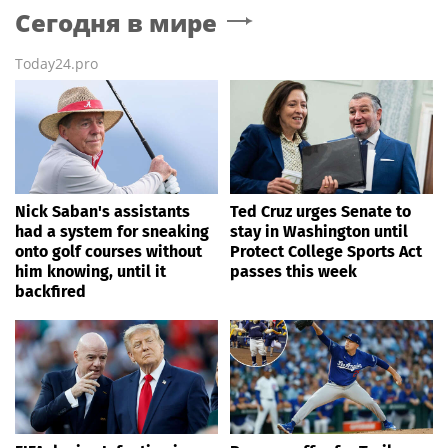
Сегодня в мире
Today24.pro
Nick Saban's assistants
Ted Cruz urges Senate to
had a system for sneaking
stay in Washington until
onto golf courses without
Protect College Sports Act
him knowing, until it
passes this week
backfired