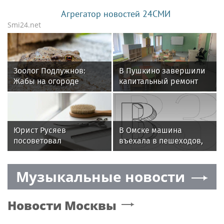
Агрегатор новостей 24СМИ
Smi24.net
Зоолог Подлужнов:
В Пушкино завершили
Жабы на огороде
капитальный ремонт
уничтожают слизняков
детского сада «Ручеек»
Юрист Русяев
В Омске машина
посоветовал
въехала в пешеходов,
фиксировать состояние
пострадали восемь
питомца до груминга
человек
Музыкальные новости
Новости
Москвы