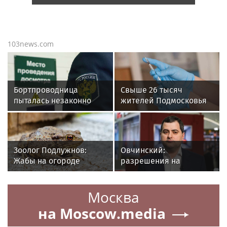
103news.com
Бортпроводница
Свыше 26 тысяч
пыталась незаконно
жителей Подмосковья
провезти в Москву 15
сделали прививки
бутылок итальянского
против клещевого
вина
энцефалита
Зоолог Подлужнов:
Овчинский:
Жабы на огороде
разрешения на
уничтожают слизняков
перемещение
стройотходов теперь
Москва
дают автоматически
на Moscow.media