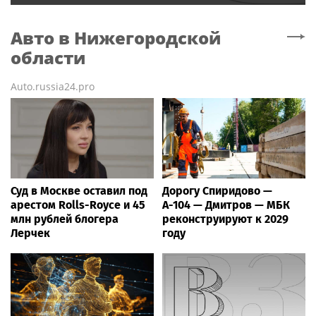
Авто
в Нижегородской
области
Auto.russia24.pro
Суд в Москве оставил под
Дорогу Спиридово —
арестом Rolls-Royce и 45
А-104 — Дмитров — МБК
млн рублей блогера
реконструируют к 2029
Лерчек
году