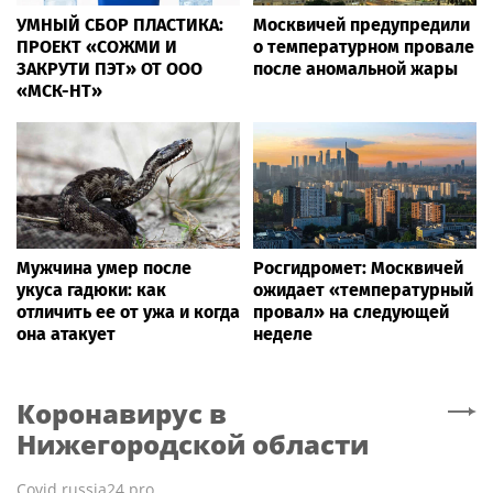
УМНЫЙ СБОР ПЛАСТИКА:
Москвичей предупредили
ПРОЕКТ «СОЖМИ И
о температурном провале
ЗАКРУТИ ПЭТ» ОТ ООО
после аномальной жары
«МСК-НТ»
Мужчина умер после
Росгидромет: Москвичей
укуса гадюки: как
ожидает «температурный
отличить ее от ужа и когда
провал» на следующей
она атакует
неделе
Коронавирус
в
Нижегородской области
Covid.russia24.pro