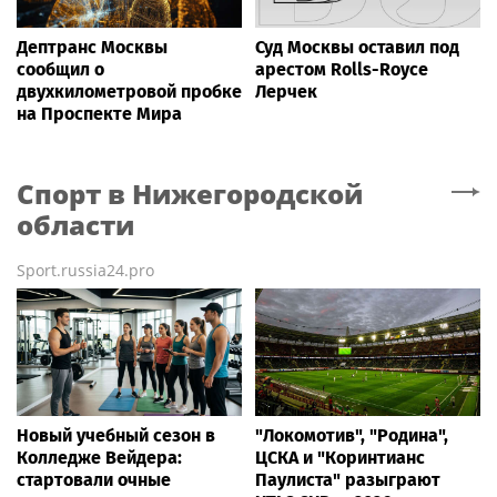
Дептранс Москвы
Суд Москвы оставил под
сообщил о
арестом Rolls-Royce
двухкилометровой пробке
Лерчек
на Проспекте Мира
Спорт
в Нижегородской
области
Sport.russia24.pro
Новый учебный сезон в
"Локомотив", "Родина",
Колледже Вейдера:
ЦСКА и "Коринтианс
стартовали очные
Паулиста" разыграют