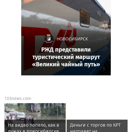
НОВОСИБИРСК
РЖД представили
туристический маршрут
«Великий чайный путь»
103news.com
На видео попало, как в
Деньги с торгов по КРТ
лужах в Новосибирске
направят на