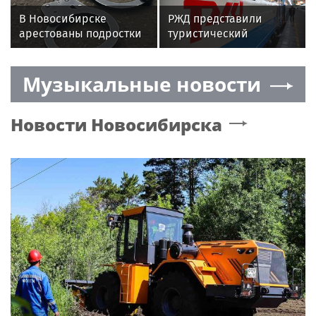
В Новосибирске
РЖД представили
арестованы подростки
туристический
за грабеж и стрельбу в
маршрут «Великий
магазине
чайный путь»
Музыкальные новости
Новости
Новосибирска