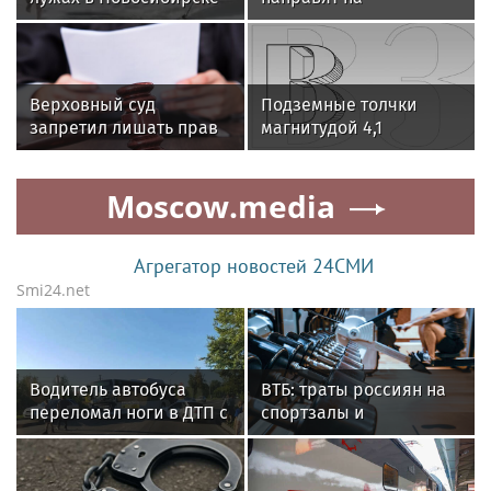
дети ловили волну от
строительство
машин
соцобъектов в
Новосибирской
области
Верховный суд
Подземные толчки
запретил лишать прав
магнитудой 4,1
за пьяную езду, если
зафиксировали на
личность водителя не
территории Тувы
Moscow.media
установлена
Агрегатор новостей 24СМИ
Smi24.net
Водитель автобуса
ВТБ: траты россиян на
переломал ноги в ДТП с
спортзалы и
легковушкой в
спортивное питание
Новосибирской
выросли на 40% за год
области