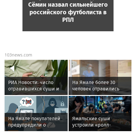
Сёмин назвал сильнейшего
российского футболиста в
РПЛ
103news.com
РИА Новости: число
На Ямале более 30
отравившихся суши и
человек отравились
пиццей в Салехарде
готовой едой из
выросло до 47 человек
доставки
На Ямале покупателей
Ямальские суши
предупредили о
устроили «ролл-
мошенничестве с QR-
апокалипсис»: Десятки