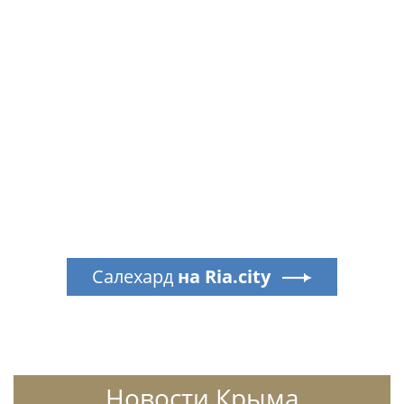
Салехард
на Ria.city
Новости Крыма