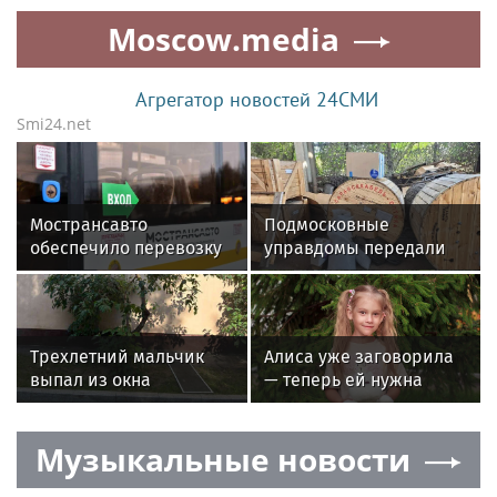
кодами
людей слегли с
Moscow.media
сальмонеллой
Агрегатор новостей 24СМИ
Smi24.net
Мострансавто
Подмосковные
обеспечило перевозку
управдомы передали
участников Кубка
еще одну партию
Александра Овечкина
гумпомощи бойцам СВО
Трехлетний мальчик
Алиса уже заговорила
выпал из окна
— теперь ей нужна
квартиры в центре
помощь, чтобы
Москвы
говорить еще лучше
Музыкальные новости