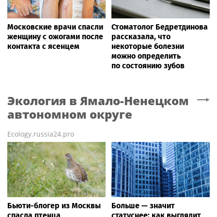
Московские врачи спасли
Стоматолог Бедретдинова
женщину с ожогами после
рассказала, что
контакта с ясенцем
некоторые болезни
можно определить
по состоянию зубов
Экология
в Ямало-Ненецком
автономном округе
Ecology.russia24.pro
Бьюти-блогер из Москвы
Больше — значит
спасла птенца
статуснее: как выглядит