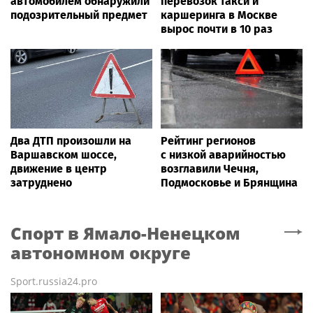
автомобилем обнаружили
перевозок такси и
подозрительный предмет
каршеринга в Москве
вырос почти в 10 раз
Два ДТП произошли на
Рейтинг регионов
Варшавском шоссе,
с низкой аварийностью
движение в центр
возглавили Чечня,
затруднено
Подмосковье и Брянщина
Спорт
в Ямало-Ненецком
автономном округе
Sport.russia24.pro