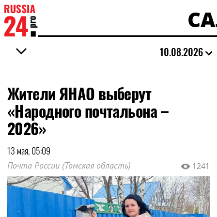
СА
10.08.2026
Жители ЯНАО выберут
«Народного почтальона –
2026»
13 мая, 05:09
Почта России (Томская область)
1241