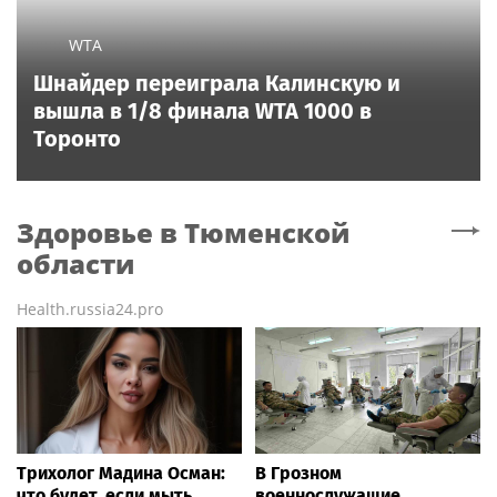
WTA
Шнайдер переиграла Калинскую и
вышла в 1/8 финала WTA 1000 в
Торонто
Здоровье
в Тюменской
области
Health.russia24.pro
Трихолог Мадина Осман:
В Грозном
что будет, если мыть
военнослужащие