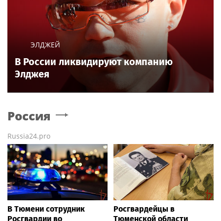
ЭЛДЖЕЙ
В России ликвидируют компанию
Элджея
Россия
Russia24.pro
В Тюмени сотрудник
Росгвардейцы в
Росгвардии во
Тюменской области