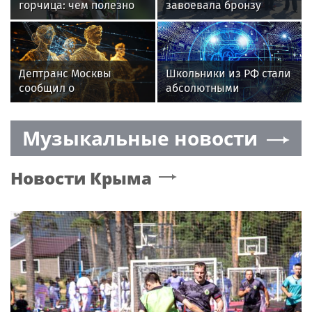
горчица: чем полезно
завоевала бронзу
это растение и
на Всероссийском
продукты, которые из
чемпионате ГИМС
него производят
в Тольятти
Дептранс Москвы
Школьники из РФ стали
сообщил о
абсолютными
двухкилометровой
чемпионами на
пробке на Проспекте
олимпиаде по ИИ в
Музыкальные новости
Мира
Астане
Новости
Крыма