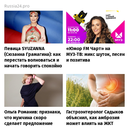
Russia24.pro
Певица SYUZANNA
«Юмор FM Чарт» на
(Сюзанна Грамагина): как
МУЗ‑ТВ: микс шуток, песен
перестать волноваться и
и позитива
начать говорить спокойно
Ольга Романив: признаки,
Гастроэнтеролог Садыков
что мужчина скоро
объяснил, как амброзия
сделает предложение
может влиять на ЖКТ