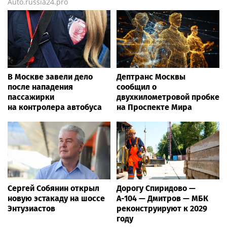
Auto.russia24.pro
В Москве завели дело
Дептранс Москвы
после нападения
сообщил о
пассажирки
двухкилометровой пробке
на контролера автобуса
на Проспекте Мира
Сергей Собянин открыл
Дорогу Спиридово —
новую эстакаду на шоссе
А-104 — Дмитров — МБК
Энтузиастов
реконструируют к 2029
году