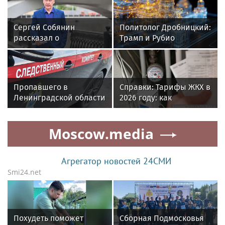
Сергей Собянин
Политолог Дробницкий:
рассказал о
Трамп и Рубио
строительстве
стремятся освободить
дорожных объектов в
Гилмана
2026 году
Пропавшего в
Справки: Тарифы ЖКХ в
Ленинградской области
2026 году: как
мальчика нашли
изменятся цены и
мертвым
насколько вырастет
Moscow.media
плата
Агрегатор новостей 24СМИ
Smi24.net
Похудеть поможет
Сборная Подмосковья